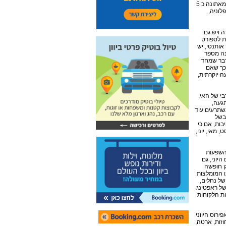
מסתכלים על זה, מחד הוא אינו דורש הפלגה מאחר והוא מחובר ליבשה היוונית עם גשר, אך מאידך הוא מרוחק מאתונה כ 5
לוניה,
 ויש גם
ת לספורט
אותנטי, יש
נה מספר
דבר שמחד
 כך שאם
 יוקרתית,
בי של האי,
הגעה,
חוף זה משתרעים עוד
 בשל
בות, אם כי
 מאי, יוני,
מדובר בהשפעות
היוני, גם
ק חופשה
ו המומלצות
של נחלים,
של ראפטינג
ות הלקוחות
ירוס היווני
זות, ארטה,