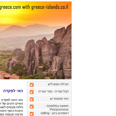
חבילת נופש ליוון
האי לפקדה
חבל זגוריה - כפרי זגוריה
האי סאמוס יוון
האיים היונים של י
חופשה בפלופונס -
ווילות ומנסים לשו
Peloponnese
היוונית כחוף היפה
ראפטינג ביוון - rafting
אדמה תכופות הפוקד